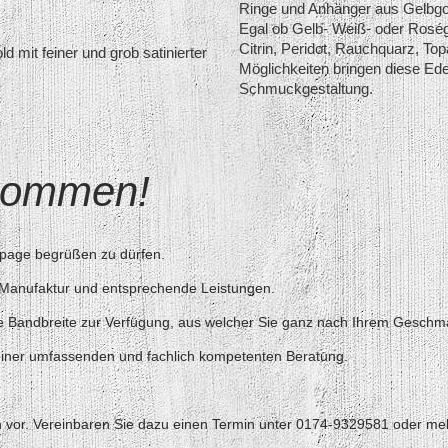
Ringe und Anhänger aus Gelbgol
Egal ob Gelb- Weiß- oder Roség
Citrin, Peridot, Rauchquarz, To
d mit feiner und grob satinierter
Möglichkeiten bringen diese Edel
Schmuckgestaltung.
lkommen!
epage begrüßen zu dürfen.
e Manufaktur und entsprechende Leistungen.
oße Bandbreite zur Verfügung, aus welcher Sie ganz nach Ihrem Gesch
t einer umfassenden und fachlich kompetenten Beratung.
?
ch vor. Vereinbaren Sie dazu einen Termin unter 0174-9329581 oder mel