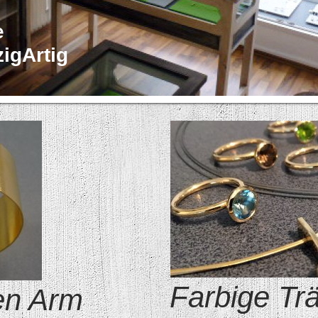
e
gArtig
Farbige T
en Arm