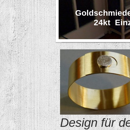
Goldschmied
24kt Einzi
Design für d